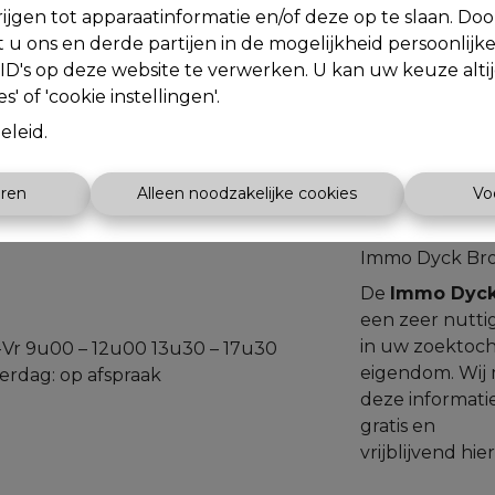
ijgen tot apparaatinformatie en/of deze op te slaan. Do
t u ons en derde partijen in de mogelijkheid persoonlijk
D's op deze website te verwerken. U kan uw keuze alti
s' of 'cookie instellingen'.
eleid
.
eren
Alleen noodzakelijke cookies
Vo
Immo Dyck Br
De
Immo Dyck
een zeer nutti
in uw zoektoch
Vr 9u00 – 12u00 13u30 – 17u30
eigendom. Wij
erdag: op afspraak
deze informatie
gratis en
vrijblijvend
hier