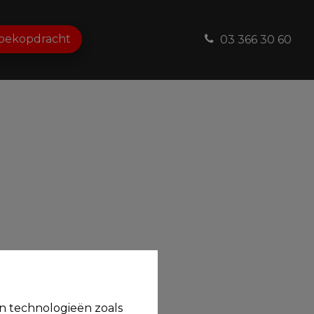
oekopdracht
03 366 30 60
en technologieën zoals