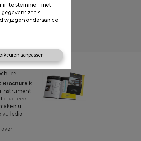
or in te stemmen met
e gegevens zoals
jd wijzigen onderaan de
orkeuren aanpassen
ochure
 Brochure
is
g instrument
t naar een
 maken u
 volledig
over.