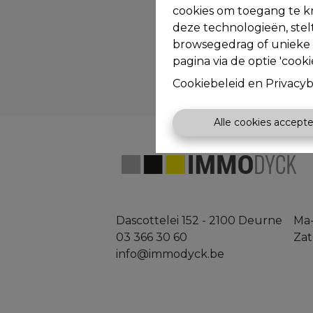
cookies om toegang te kr
deze technologieën, stel
browsegedrag of unieke I
pagina via de optie 'cookie
Cookiebeleid
en
Privacyb
Alle cookies accept
Dascottelei 152 - 2100 Deurne
Ma-
03 366 30 60
Zat
info@immodyck.be