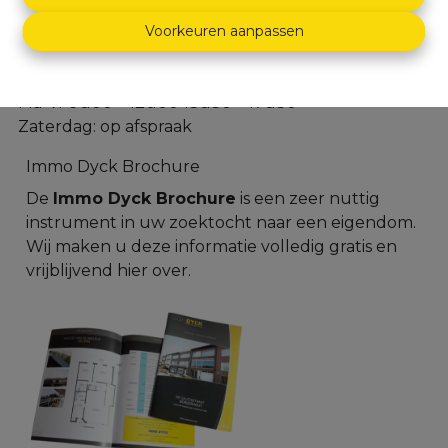
Dascottelei 152 - 2100 Deurne
Voorkeuren aanpassen
03 366 30 60
info@immodyck.be
Ma-Vr 9u00 – 12u00 13u30 – 17u30
Zaterdag: op afspraak
Immo Dyck Brochure
De
Immo Dyck Brochure
is een zeer nuttig
instrument in uw zoektocht naar een eigendom.
Wij maken u deze informatie volledig gratis en
vrijblijvend
hier
over.