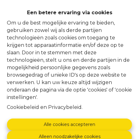
Een betere ervaring via cookies
Oeps, deze pagina
Om u de best mogelijke ervaring te bieden,
gebruiken zowel wij als derde partijen
bestaat niet meer
technologieën zoals cookies om toegang te
krijgen tot apparaatinformatie en/of deze op te
slaan. Door in te stemmen met deze
technologieën, stelt u ons en derde partijen in de
mogelijkheid persoonlijke gegevens zoals
browsegedrag of unieke ID's op deze website te
Te koop
Te huur
verwerken. U kan uw keuze altijd wijzigen
onderaan de pagina via de optie 'cookies' of 'cookie
instellingen'.
Cookiebeleid
en
Privacybeleid
.
Alle cookies accepteren
Alleen noodzakelijke cookies