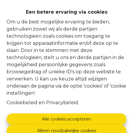
Een betere ervaring via cookies
Oeps, deze pagina
Om u de best mogelijke ervaring te bieden,
gebruiken zowel wij als derde partijen
bestaat niet meer
technologieën zoals cookies om toegang te
krijgen tot apparaatinformatie en/of deze op te
slaan. Door in te stemmen met deze
technologieën, stelt u ons en derde partijen in de
mogelijkheid persoonlijke gegevens zoals
browsegedrag of unieke ID's op deze website te
Te koop
Te huur
verwerken. U kan uw keuze altijd wijzigen
onderaan de pagina via de optie 'cookies' of 'cookie
instellingen'.
Cookiebeleid
en
Privacybeleid
.
Alle cookies accepteren
Alleen noodzakelijke cookies