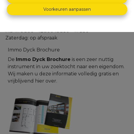
Dascottelei 152 - 2100 Deurne
Voorkeuren aanpassen
03 366 30 60
info@immodyck.be
Ma-Vr 9u00 – 12u00 13u30 – 17u30
Zaterdag: op afspraak
Immo Dyck Brochure
De
Immo Dyck Brochure
is een zeer nuttig
instrument in uw zoektocht naar een eigendom.
Wij maken u deze informatie volledig gratis en
vrijblijvend
hier
over.