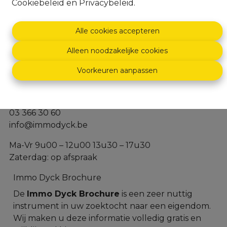
Cookiebeleid
en
Privacybeleid
.
Alle cookies accepteren
Alleen noodzakelijke cookies
Voorkeuren aanpassen
Dascottelei 152 - 2100 Deurne
03 366 30 60
info@immodyck.be
Ma-Vr 9u00 – 12u00 13u30 – 17u30
Zaterdag: op afspraak
Immo Dyck Brochure
De
Immo Dyck Brochure
is een zeer nuttig
instrument in uw zoektocht naar een eigendom.
Wij maken u deze informatie volledig gratis en