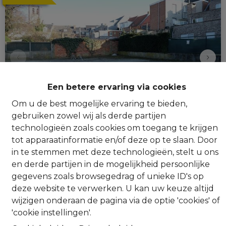
Een betere ervaring via cookies
Om u de best mogelijke ervaring te bieden,
gebruiken zowel wij als derde partijen
technologieën zoals cookies om toegang te krijgen
Buitenstaanplaats
tot apparaatinformatie en/of deze op te slaan. Door
in te stemmen met deze technologieën, stelt u ons
en derde partijen in de mogelijkheid persoonlijke
Dasstraat 18, 2160 Wommelgem
|
Ref
: 
5299
gegevens zoals browsegedrag of unieke ID's op
deze website te verwerken. U kan uw keuze altijd
€ 30 /maand
wijzigen onderaan de pagina via de optie 'cookies' of
'cookie instellingen'.