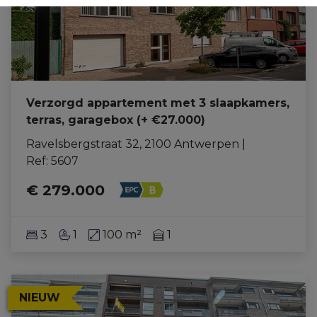
Verzorgd appartement met 3 slaapkamers,
terras, garagebox (+ €27.000)
Ravelsbergstraat 32, 2100 Antwerpen
|
Ref
: 
5607
€ 279.000
3
1
100 m²
1
NIEUW