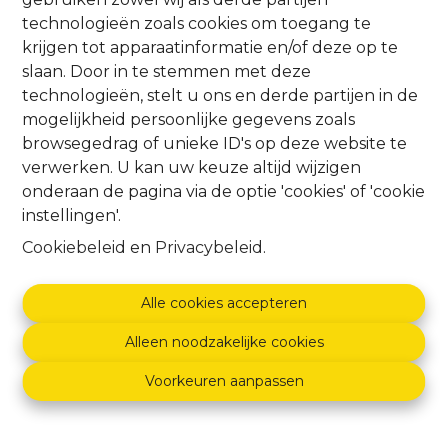
team
en ons kantoor op een
uitzonderlijke
technologieën zoals cookies om toegang te
ligging
slagen wij er in om jaar na jaar goede
krijgen tot apparaatinformatie en/of deze op te
verkoopresultaten voor te leggen.
slaan. Door in te stemmen met deze
03 366 30 60
technologieën, stelt u ons en derde partijen in de
mogelijkheid persoonlijke gegevens zoals
browsegedrag of unieke ID's op deze website te
verwerken. U kan uw keuze altijd wijzigen
onderaan de pagina via de optie 'cookies' of 'cookie
instellingen'.
Recente panden
Cookiebeleid
en
Privacybeleid
.
Alle cookies accepteren
NIEUW
Alleen noodzakelijke cookies
Voorkeuren aanpassen